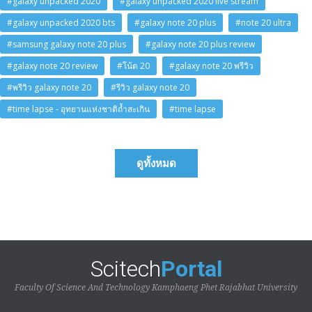
#galaxy unpacked 2020
#galaxy unpacked 2020 live stream
#galaxy unpacked 2020 bts
#galaxy note 20 plus
#note 20 ultra
#samsung galaxy note 20 plus
#galaxy note 20 plus review
#galaxy note 20 review
#โน้ต 20
#galaxy note 20 พรีวิว
#พรีวิว galaxy note 20
#รีวิว galaxy note 20
#time lapse - อุทยานแห่งชาติถ้ำสะเกิน
#time lapse
ดูทั้งหมด
Scitech
Portal
Faculty Of Science And Technology Kamphaeng Phet Rajabhat University