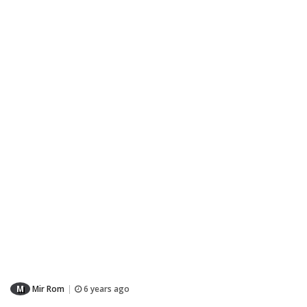
M
Mir Rom
6 years ago
|