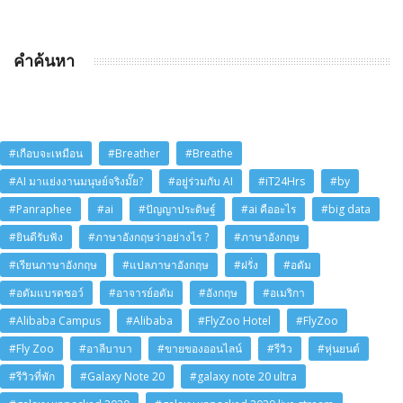
คำค้นหา
#เกือบจะเหมือน
#Breather
#Breathe
#AI มาแย่งงานมนุษย์จริงมั๊ย?
#อยู่ร่วมกับ AI
#iT24Hrs
#by
#Panraphee
#ai
#ปัญญาประดิษฐ์
#ai คืออะไร
#big data
#ยินดีรับฟัง
#ภาษาอังกฤษว่าอย่างไร ?
#ภาษาอังกฤษ
#เรียนภาษาอังกฤษ
#แปลภาษาอังกฤษ
#ฝรั่ง
#อดัม
#อดัมแบรดชอว์
#อาจารย์อดัม
#อังกฤษ
#อเมริกา
#Alibaba Campus
#Alibaba
#FlyZoo Hotel
#FlyZoo
#Fly Zoo
#อาลีบาบา
#ขายของออนไลน์
#รีวิว
#หุ่นยนต์
#รีวิวที่พัก
#Galaxy Note 20
#galaxy note 20 ultra