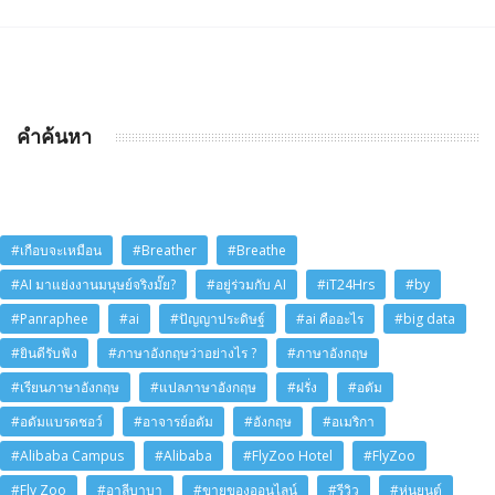
คำค้นหา
#เกือบจะเหมือน
#Breather
#Breathe
#AI มาแย่งงานมนุษย์จริงมั๊ย?
#อยู่ร่วมกับ AI
#iT24Hrs
#by
#Panraphee
#ai
#ปัญญาประดิษฐ์
#ai คืออะไร
#big data
#ยินดีรับฟัง
#ภาษาอังกฤษว่าอย่างไร ?
#ภาษาอังกฤษ
#เรียนภาษาอังกฤษ
#แปลภาษาอังกฤษ
#ฝรั่ง
#อดัม
#อดัมแบรดชอว์
#อาจารย์อดัม
#อังกฤษ
#อเมริกา
#Alibaba Campus
#Alibaba
#FlyZoo Hotel
#FlyZoo
#Fly Zoo
#อาลีบาบา
#ขายของออนไลน์
#รีวิว
#หุ่นยนต์