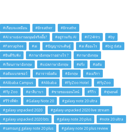
#เกือบจะเหมือน
#Breather
#Breathe
#AI มาแย่งงานมนุษย์จริงมั๊ย?
#อยู่ร่วมกับ AI
#iT24Hrs
#by
#Panraphee
#ai
#ปัญญาประดิษฐ์
#ai คืออะไร
#big data
#ยินดีรับฟัง
#ภาษาอังกฤษว่าอย่างไร ?
#ภาษาอังกฤษ
#เรียนภาษาอังกฤษ
#แปลภาษาอังกฤษ
#ฝรั่ง
#อดัม
#อดัมแบรดชอว์
#อาจารย์อดัม
#อังกฤษ
#อเมริกา
#Alibaba Campus
#Alibaba
#FlyZoo Hotel
#FlyZoo
#Fly Zoo
#อาลีบาบา
#ขายของออนไลน์
#รีวิว
#หุ่นยนต์
#รีวิวที่พัก
#Galaxy Note 20
#galaxy note 20 ultra
#galaxy unpacked 2020
#galaxy unpacked 2020 live stream
#galaxy unpacked 2020 bts
#galaxy note 20 plus
#note 20 ultra
#samsung galaxy note 20 plus
#galaxy note 20 plus review