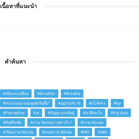
เนื้อหาที่แนะนำ
คำค้นหา
#เกือบจะเหมือน
#Breather
#Breathe
#AI มาแย่งงานมนุษย์จริงมั๊ย?
#อยู่ร่วมกับ AI
#iT24Hrs
#by
#Panraphee
#ai
#ปัญญาประดิษฐ์
#ai คืออะไร
#big data
#ยินดีรับฟัง
#ภาษาอังกฤษว่าอย่างไร ?
#ภาษาอังกฤษ
#เรียนภาษาอังกฤษ
#แปลภาษาอังกฤษ
#ฝรั่ง
#อดัม