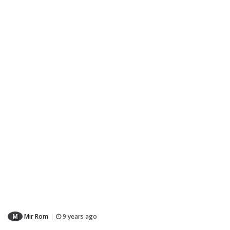
M
Mir Rom
9 years ago
|