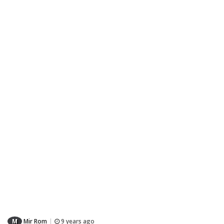
M
Mir Rom
9 years ago
|