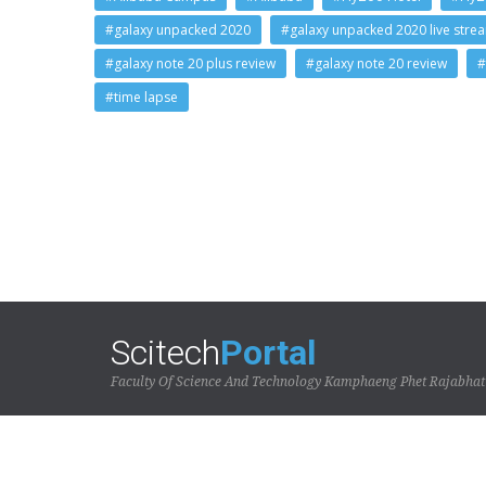
#galaxy unpacked 2020
#galaxy unpacked 2020 live stre
#galaxy note 20 plus review
#galaxy note 20 review
#
#time lapse
Scitech
Portal
Faculty Of Science And Technology Kamphaeng Phet Rajabhat