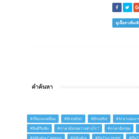
ดูเนื้อหาเพิ่มเต
คำค้นหา
#เกือบจะเหมือน
#Breather
#Breathe
#AI มาแย่งงาน
#ยินดีรับฟัง
#ภาษาอังกฤษว่าอย่างไร ?
#ภาษาอังกฤษ
#Alibaba Campus
#Alibaba
#FlyZoo Hotel
#Fly