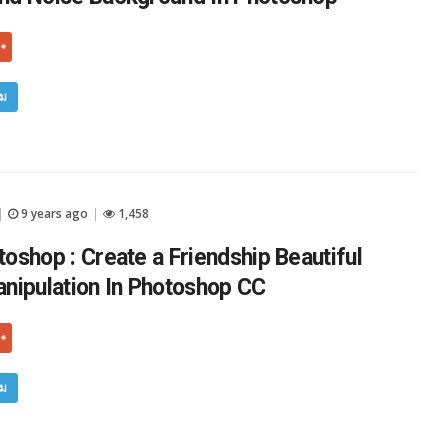
ิม
9 years ago
1,458
|
|
oshop : Create a Friendship Beautiful
nipulation In Photoshop CC
ิม