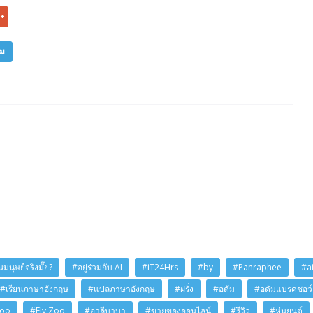
ิม
มนุษย์จริงมั๊ย?
#อยู่ร่วมกับ AI
#iT24Hrs
#by
#Panraphee
#a
#เรียนภาษาอังกฤษ
#แปลภาษาอังกฤษ
#ฝรั่ง
#อดัม
#อดัมแบรดชอว์
Zoo
#Fly Zoo
#อาลีบาบา
#ขายของออนไลน์
#รีวิว
#หุ่นยนต์