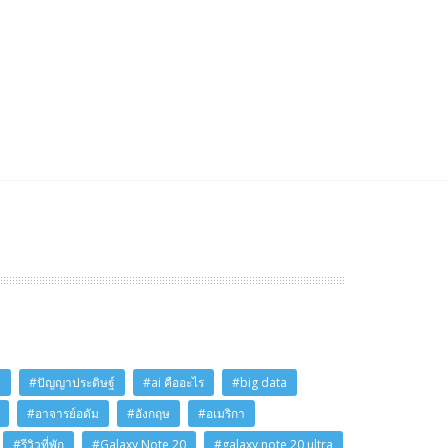
i
#ปัญญาประดิษฐ์
#ai คืออะไร
#big data
#อาจารย์อดัม
#อังกฤษ
#อเมริกา
#รีวิวที่พัก
#Galaxy Note 20
#galaxy note 20 ultra