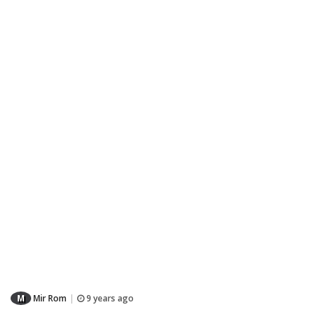
M
Mir Rom
9 years ago
|