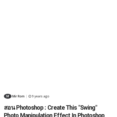
M
Mir Rom
9 years ago
|
สอน Photoshop : Create This "Swing"
Photo Manipulation Effect In Photoshop