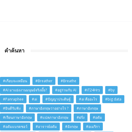
คำค้นหา
#เกือบจะเหมือน
#Breather
#Breathe
#AI มาแย่งงานมนุษย์จริงมั๊ย?
#อยู่ร่วมกับ AI
#iT24Hrs
#by
#Panraphee
#ai
#ปัญญาประดิษฐ์
#ai คืออะไร
#big data
#ยินดีรับฟัง
#ภาษาอังกฤษว่าอย่างไร ?
#ภาษาอังกฤษ
#เรียนภาษาอังกฤษ
#แปลภาษาอังกฤษ
#ฝรั่ง
#อดัม
#อดัมแบรดชอว์
#อาจารย์อดัม
#อังกฤษ
#อเมริกา