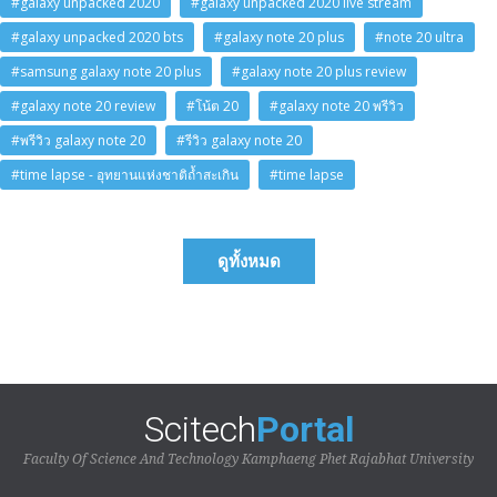
#galaxy unpacked 2020
#galaxy unpacked 2020 live stream
#galaxy unpacked 2020 bts
#galaxy note 20 plus
#note 20 ultra
#samsung galaxy note 20 plus
#galaxy note 20 plus review
#galaxy note 20 review
#โน้ต 20
#galaxy note 20 พรีวิว
#พรีวิว galaxy note 20
#รีวิว galaxy note 20
#time lapse - อุทยานแห่งชาติถ้ำสะเกิน
#time lapse
ดูทั้งหมด
Scitech
Portal
Faculty Of Science And Technology Kamphaeng Phet Rajabhat University