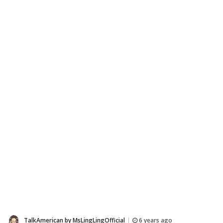
TalkAmerican by MsLingLingOfficial
6 years ago
|