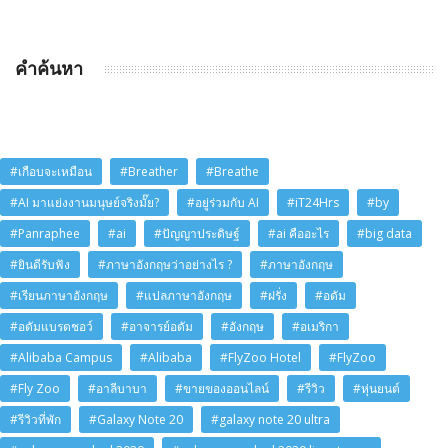
คำค้นหา
#เกือบจะเหมือน
#Breather
#Breathe
#AI มาแย่งงานมนุษย์จริงมั๊ย?
#อยู่ร่วมกับ AI
#iT24Hrs
#by
#Panraphee
#ai
#ปัญญาประดิษฐ์
#ai คืออะไร
#big data
#ยินดีรับฟัง
#ภาษาอังกฤษว่าอย่างไร ?
#ภาษาอังกฤษ
#เรียนภาษาอังกฤษ
#แปลภาษาอังกฤษ
#ฝรั่ง
#อดัม
#อดัมแบรดชอว์
#อาจารย์อดัม
#อังกฤษ
#อเมริกา
#Alibaba Campus
#Alibaba
#FlyZoo Hotel
#FlyZoo
#Fly Zoo
#อาลีบาบา
#ขายของออนไลน์
#รีวิว
#หุ่นยนต์
#รีวิวที่พัก
#Galaxy Note 20
#galaxy note 20 ultra