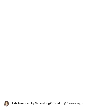
TalkAmerican by MsLingLingOfficial
6 years ago
|