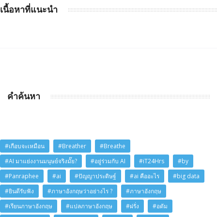
เนื้อหาที่แนะนำ
คำค้นหา
#เกือบจะเหมือน
#Breather
#Breathe
#AI มาแย่งงานมนุษย์จริงมั๊ย?
#อยู่ร่วมกับ AI
#iT24Hrs
#by
#Panraphee
#ai
#ปัญญาประดิษฐ์
#ai คืออะไร
#big data
#ยินดีรับฟัง
#ภาษาอังกฤษว่าอย่างไร ?
#ภาษาอังกฤษ
#เรียนภาษาอังกฤษ
#แปลภาษาอังกฤษ
#ฝรั่ง
#อดัม