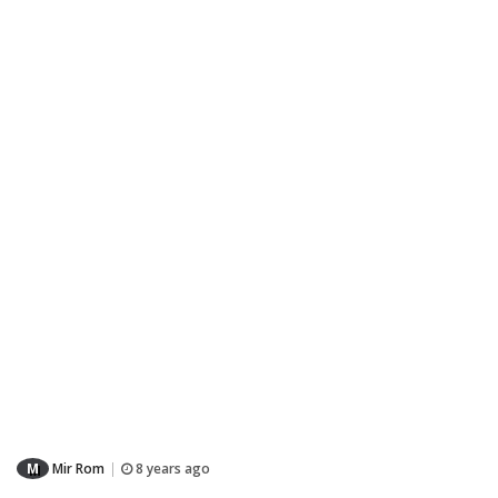
M
Mir Rom
8 years ago
|