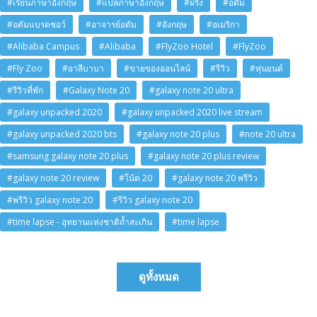
#เรียนภาษาอังกฤษ
#แปลภาษาอังกฤษ
#ฝรั่ง
#อดัม
#อดัมแบรดชอว์
#อาจารย์อดัม
#อังกฤษ
#อเมริกา
#Alibaba Campus
#Alibaba
#FlyZoo Hotel
#FlyZoo
#Fly Zoo
#อาลีบาบา
#ขายของออนไลน์
#รีวิว
#หุ่นยนต์
#รีวิวที่พัก
#Galaxy Note 20
#galaxy note 20 ultra
#galaxy unpacked 2020
#galaxy unpacked 2020 live stream
#galaxy unpacked 2020 bts
#galaxy note 20 plus
#note 20 ultra
#samsung galaxy note 20 plus
#galaxy note 20 plus review
#galaxy note 20 review
#โน้ต 20
#galaxy note 20 พรีวิว
#พรีวิว galaxy note 20
#รีวิว galaxy note 20
#time lapse - อุทยานแห่งชาติถ้ำสะเกิน
#time lapse
ดูทั้งหมด