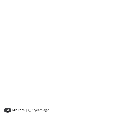
M
Mir Rom
9 years ago
|