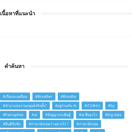
เนื้อหาที่แนะนำ
คำค้นหา
#เกือบจะเหมือน
#Breather
#Breathe
#AI มาแย่งงานมนุษย์จริงมั๊ย?
#อยู่ร่วมกับ AI
#iT24Hrs
#by
#Panraphee
#ai
#ปัญญาประดิษฐ์
#ai คืออะไร
#big data
#ยินดีรับฟัง
#ภาษาอังกฤษว่าอย่างไร ?
#ภาษาอังกฤษ