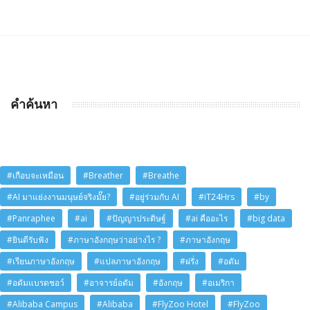
คำค้นหา
#เกือบจะเหมือน
#Breather
#Breathe
#AI มาแย่งงานมนุษย์จริงมั๊ย?
#อยู่ร่วมกับ AI
#iT24Hrs
#by
#Panraphee
#ai
#ปัญญาประดิษฐ์
#ai คืออะไร
#big data
#ยินดีรับฟัง
#ภาษาอังกฤษว่าอย่างไร ?
#ภาษาอังกฤษ
#เรียนภาษาอังกฤษ
#แปลภาษาอังกฤษ
#ฝรั่ง
#อดัม
#อดัมแบรดชอว์
#อาจารย์อดัม
#อังกฤษ
#อเมริกา
#Alibaba Campus
#Alibaba
#FlyZoo Hotel
#FlyZoo