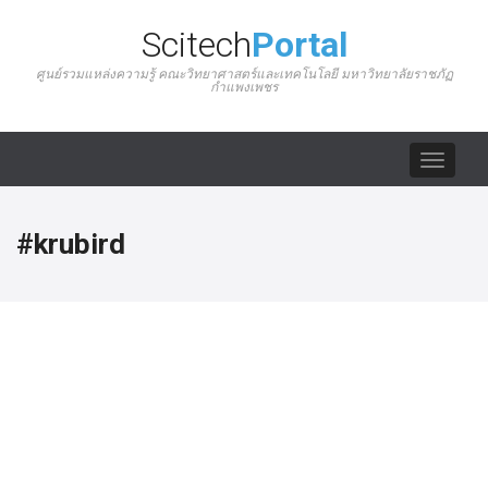
Scitech
Portal
ศูนย์รวมแหล่งความรู้ คณะวิทยาศาสตร์และเทคโนโลยี มหาวิทยาลัยราชภัฏ
กำแพงเพชร
Toggle
navigat
#krubird