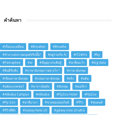
คำค้นหา
#เกือบจะเหมือน
#Breather
#Breathe
#AI มาแย่งงานมนุษย์จริงมั๊ย?
#อยู่ร่วมกับ AI
#iT24Hrs
#by
#Panraphee
#ai
#ปัญญาประดิษฐ์
#ai คืออะไร
#big data
#ยินดีรับฟัง
#ภาษาอังกฤษว่าอย่างไร ?
#ภาษาอังกฤษ
#เรียนภาษาอังกฤษ
#แปลภาษาอังกฤษ
#ฝรั่ง
#อดัม
#อดัมแบรดชอว์
#อาจารย์อดัม
#อังกฤษ
#อเมริกา
#Alibaba Campus
#Alibaba
#FlyZoo Hotel
#FlyZoo
#Fly Zoo
#อาลีบาบา
#ขายของออนไลน์
#รีวิว
#หุ่นยนต์
#รีวิวที่พัก
#Galaxy Note 20
#galaxy note 20 ultra