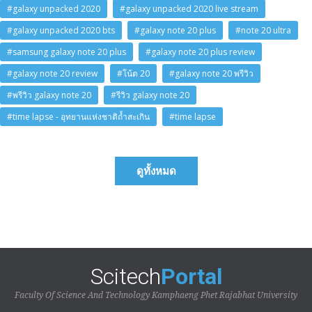
#galaxy unpacked 2020
#galaxy unpacked 2020 live stream
#galaxy unpacked 2020 bts
#galaxy note 20 plus
#note 20 ultra
#samsung galaxy note 20 plus
#galaxy note 20 plus review
#galaxy note 20 review
#โน้ต 20
#galaxy note 20 พรีวิว
#พรีวิว galaxy note 20
#รีวิว galaxy note 20
#time lapse - อุทยานแห่งชาติถ้ำสะเกิน
#time lapse
ดูทั้งหมด
Scitech
Portal
Faculty Of Science And Technology Kamphaeng Phet Rajabhat University