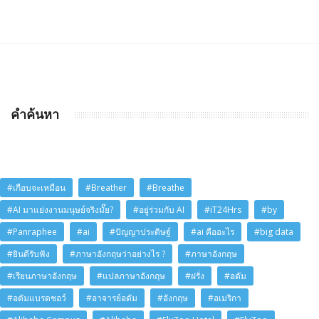
คำค้นหา
#เกือบจะเหมือน
#Breather
#Breathe
#AI มาแย่งงานมนุษย์จริงมั๊ย?
#อยู่ร่วมกับ AI
#iT24Hrs
#by
#Panraphee
#ai
#ปัญญาประดิษฐ์
#ai คืออะไร
#big data
#ยินดีรับฟัง
#ภาษาอังกฤษว่าอย่างไร ?
#ภาษาอังกฤษ
#เรียนภาษาอังกฤษ
#แปลภาษาอังกฤษ
#ฝรั่ง
#อดัม
#อดัมแบรดชอว์
#อาจารย์อดัม
#อังกฤษ
#อเมริกา