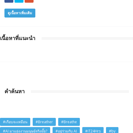
ดูเนื้อหาเพิ่มเติม
เนื้อหาที่แนะนำ
คำค้นหา
#เกือบจะเหมือน
#Breather
#Breathe
#AI มาแย่งงานมนุษย์จริงมั๊ย?
#อยู่ร่วมกับ AI
#iT24Hrs
#by