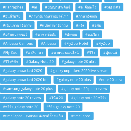
#Panraphee
#ai
#ปัญญาประดิษฐ์
#ai คืออะไร
#big data
#ยินดีรับฟัง
#ภาษาอังกฤษว่าอย่างไร ?
#ภาษาอังกฤษ
#เรียนภาษาอังกฤษ
#แปลภาษาอังกฤษ
#ฝรั่ง
#อดัม
#อดัมแบรดชอว์
#อาจารย์อดัม
#อังกฤษ
#อเมริกา
#Alibaba Campus
#Alibaba
#FlyZoo Hotel
#FlyZoo
#Fly Zoo
#อาลีบาบา
#ขายของออนไลน์
#รีวิว
#หุ่นยนต์
#รีวิวที่พัก
#Galaxy Note 20
#galaxy note 20 ultra
#galaxy unpacked 2020
#galaxy unpacked 2020 live stream
#galaxy unpacked 2020 bts
#galaxy note 20 plus
#note 20 ultra
#samsung galaxy note 20 plus
#galaxy note 20 plus review
#galaxy note 20 review
#โน้ต 20
#galaxy note 20 พรีวิว
#พรีวิว galaxy note 20
#รีวิว galaxy note 20
#time lapse - อุทยานแห่งชาติถ้ำสะเกิน
#time lapse