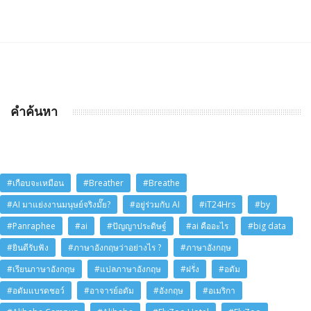
คำค้นหา
#เกือบจะเหมือน
#Breather
#Breathe
#AI มาแย่งงานมนุษย์จริงมั๊ย?
#อยู่ร่วมกับ AI
#iT24Hrs
#by
#Panraphee
#ai
#ปัญญาประดิษฐ์
#ai คืออะไร
#big data
#ยินดีรับฟัง
#ภาษาอังกฤษว่าอย่างไร ?
#ภาษาอังกฤษ
#เรียนภาษาอังกฤษ
#แปลภาษาอังกฤษ
#ฝรั่ง
#อดัม
#อดัมแบรดชอว์
#อาจารย์อดัม
#อังกฤษ
#อเมริกา