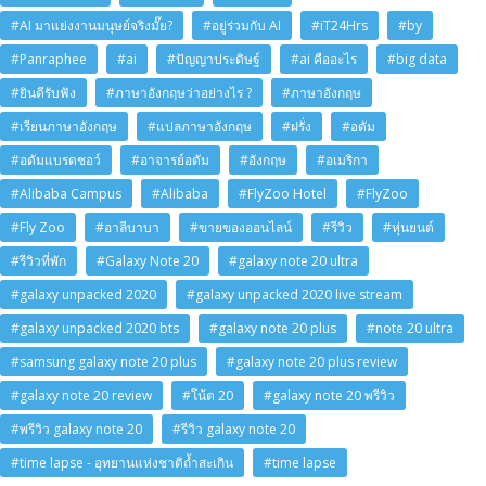
#AI มาแย่งงานมนุษย์จริงมั๊ย?
#อยู่ร่วมกับ AI
#iT24Hrs
#by
#Panraphee
#ai
#ปัญญาประดิษฐ์
#ai คืออะไร
#big data
#ยินดีรับฟัง
#ภาษาอังกฤษว่าอย่างไร ?
#ภาษาอังกฤษ
#เรียนภาษาอังกฤษ
#แปลภาษาอังกฤษ
#ฝรั่ง
#อดัม
#อดัมแบรดชอว์
#อาจารย์อดัม
#อังกฤษ
#อเมริกา
#Alibaba Campus
#Alibaba
#FlyZoo Hotel
#FlyZoo
#Fly Zoo
#อาลีบาบา
#ขายของออนไลน์
#รีวิว
#หุ่นยนต์
#รีวิวที่พัก
#Galaxy Note 20
#galaxy note 20 ultra
#galaxy unpacked 2020
#galaxy unpacked 2020 live stream
#galaxy unpacked 2020 bts
#galaxy note 20 plus
#note 20 ultra
#samsung galaxy note 20 plus
#galaxy note 20 plus review
#galaxy note 20 review
#โน้ต 20
#galaxy note 20 พรีวิว
#พรีวิว galaxy note 20
#รีวิว galaxy note 20
#time lapse - อุทยานแห่งชาติถ้ำสะเกิน
#time lapse