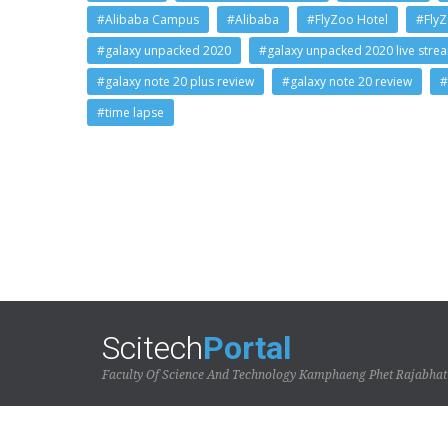
#Alibaba Campus
#Alibaba
#FlyZoo Hotel
#Fly
#galaxy unpacked 2020
#galaxy unpacked 2020 live stre
#galaxy note 20 plus review
#galaxy note 20 review
#
#time lapse
Scitech
Portal
Faculty Of Science And Technology Kamphaeng Phet Rajabhat