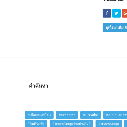
ดูเนื้อหาเพิ่มเต
คำค้นหา
#เกือบจะเหมือน
#Breather
#Breathe
#AI มาแย่งงาน
#ยินดีรับฟัง
#ภาษาอังกฤษว่าอย่างไร ?
#ภาษาอังกฤษ