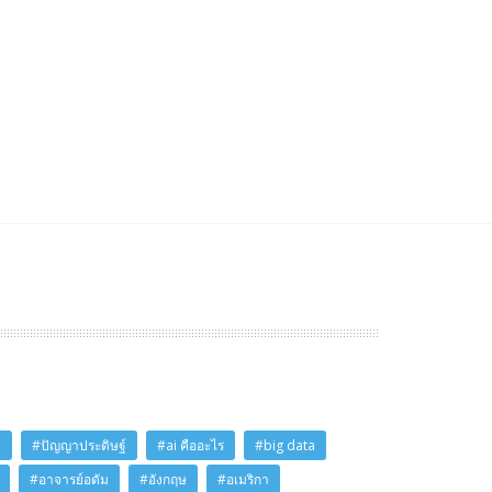
i
#ปัญญาประดิษฐ์
#ai คืออะไร
#big data
#อาจารย์อดัม
#อังกฤษ
#อเมริกา