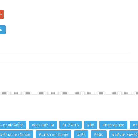
ิม
มนุษย์จริงมั๊ย?
#อยู่ร่วมกับ AI
#iT24Hrs
#by
#Panraphee
#a
#เรียนภาษาอังกฤษ
#แปลภาษาอังกฤษ
#ฝรั่ง
#อดัม
#อดัมแบรดชอว์