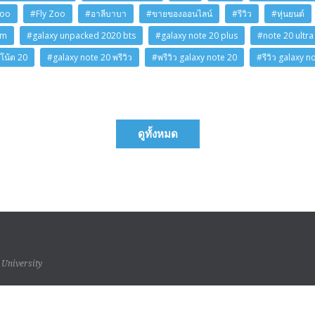
Zoo
#Fly Zoo
#อาลีบาบา
#ขายของออนไลน์
#รีวิว
#หุ่นยนต์
am
#galaxy unpacked 2020 bts
#galaxy note 20 plus
#note 20 ultra
โน้ต 20
#galaxy note 20 พรีวิว
#พรีวิว galaxy note 20
#รีวิว galaxy n
ดูทั้งหมด
 University