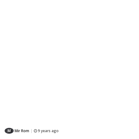
M
Mir Rom
9 years ago
|