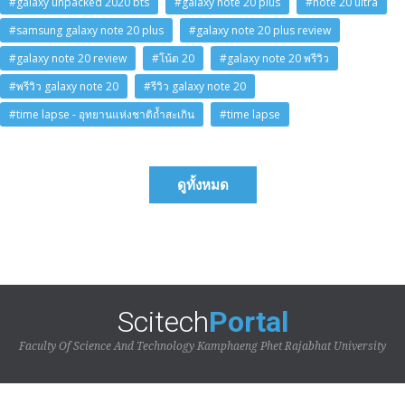
#galaxy unpacked 2020 bts
#galaxy note 20 plus
#note 20 ultra
#samsung galaxy note 20 plus
#galaxy note 20 plus review
#galaxy note 20 review
#โน้ต 20
#galaxy note 20 พรีวิว
#พรีวิว galaxy note 20
#รีวิว galaxy note 20
#time lapse - อุทยานแห่งชาติถ้ำสะเกิน
#time lapse
ดูทั้งหมด
Scitech
Portal
Faculty Of Science And Technology Kamphaeng Phet Rajabhat University