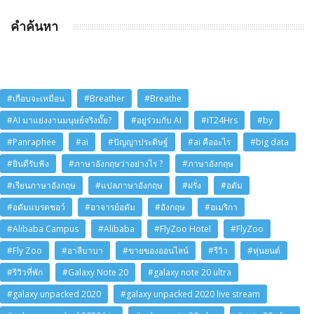
คำค้นหา
#เกือบจะเหมือน
#Breather
#Breathe
#AI มาแย่งงานมนุษย์จริงมั๊ย?
#อยู่ร่วมกับ AI
#iT24Hrs
#by
#Panraphee
#ai
#ปัญญาประดิษฐ์
#ai คืออะไร
#big data
#ยินดีรับฟัง
#ภาษาอังกฤษว่าอย่างไร ?
#ภาษาอังกฤษ
#เรียนภาษาอังกฤษ
#แปลภาษาอังกฤษ
#ฝรั่ง
#อดัม
#อดัมแบรดชอว์
#อาจารย์อดัม
#อังกฤษ
#อเมริกา
#Alibaba Campus
#Alibaba
#FlyZoo Hotel
#FlyZoo
#Fly Zoo
#อาลีบาบา
#ขายของออนไลน์
#รีวิว
#หุ่นยนต์
#รีวิวที่พัก
#Galaxy Note 20
#galaxy note 20 ultra
#galaxy unpacked 2020
#galaxy unpacked 2020 live stream