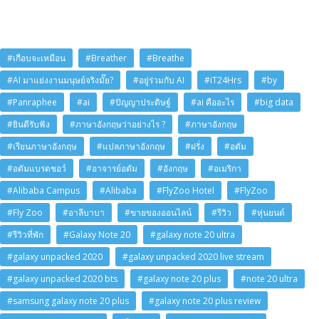
#เกือบจะเหมือน
#Breather
#Breathe
#AI มาแย่งงานมนุษย์จริงมั๊ย?
#อยู่ร่วมกับ AI
#iT24Hrs
#by
#Panraphee
#ai
#ปัญญาประดิษฐ์
#ai คืออะไร
#big data
#ยินดีรับฟัง
#ภาษาอังกฤษว่าอย่างไร ?
#ภาษาอังกฤษ
#เรียนภาษาอังกฤษ
#แปลภาษาอังกฤษ
#ฝรั่ง
#อดัม
#อดัมแบรดชอว์
#อาจารย์อดัม
#อังกฤษ
#อเมริกา
#Alibaba Campus
#Alibaba
#FlyZoo Hotel
#FlyZoo
#Fly Zoo
#อาลีบาบา
#ขายของออนไลน์
#รีวิว
#หุ่นยนต์
#รีวิวที่พัก
#Galaxy Note 20
#galaxy note 20 ultra
#galaxy unpacked 2020
#galaxy unpacked 2020 live stream
#galaxy unpacked 2020 bts
#galaxy note 20 plus
#note 20 ultra
#samsung galaxy note 20 plus
#galaxy note 20 plus review