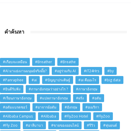
คำค้นหา
#เกือบจะเหมือน
#Breather
#Breathe
#AI มาแย่งงานมนุษย์จริงมั๊ย?
#อยู่ร่วมกับ AI
#iT24Hrs
#by
#Panraphee
#ai
#ปัญญาประดิษฐ์
#ai คืออะไร
#big data
#ยินดีรับฟัง
#ภาษาอังกฤษว่าอย่างไร ?
#ภาษาอังกฤษ
#เรียนภาษาอังกฤษ
#แปลภาษาอังกฤษ
#ฝรั่ง
#อดัม
#อดัมแบรดชอว์
#อาจารย์อดัม
#อังกฤษ
#อเมริกา
#Alibaba Campus
#Alibaba
#FlyZoo Hotel
#FlyZoo
#Fly Zoo
#อาลีบาบา
#ขายของออนไลน์
#รีวิว
#หุ่นยนต์