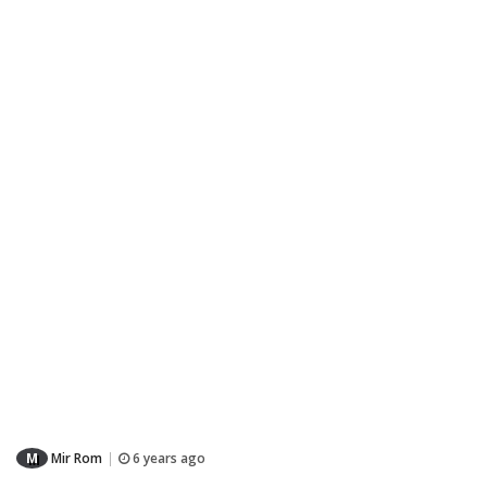
M
Mir Rom
6 years ago
|