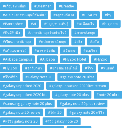
#เกือบจะเหมือน
#Breather
#Breathe
#AI มาแย่งงานมนุษย์จริงมั๊ย?
#อยู่ร่วมกับ AI
#iT24Hrs
#by
#Panraphee
#ai
#ปัญญาประดิษฐ์
#ai คืออะไร
#big data
#ยินดีรับฟัง
#ภาษาอังกฤษว่าอย่างไร ?
#ภาษาอังกฤษ
#เรียนภาษาอังกฤษ
#แปลภาษาอังกฤษ
#ฝรั่ง
#อดัม
#อดัมแบรดชอว์
#อาจารย์อดัม
#อังกฤษ
#อเมริกา
#Alibaba Campus
#Alibaba
#FlyZoo Hotel
#FlyZoo
#Fly Zoo
#อาลีบาบา
#ขายของออนไลน์
#รีวิว
#หุ่นยนต์
#รีวิวที่พัก
#Galaxy Note 20
#galaxy note 20 ultra
#galaxy unpacked 2020
#galaxy unpacked 2020 live stream
#galaxy unpacked 2020 bts
#galaxy note 20 plus
#note 20 ultra
#samsung galaxy note 20 plus
#galaxy note 20 plus review
#galaxy note 20 review
#โน้ต 20
#galaxy note 20 พรีวิว
#พรีวิว galaxy note 20
#รีวิว galaxy note 20