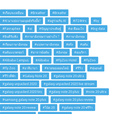
#เกือบจะเหมือน
#Breather
#Breathe
#AI มาแย่งงานมนุษย์จริงมั๊ย?
#อยู่ร่วมกับ AI
#iT24Hrs
#by
#Panraphee
#ai
#ปัญญาประดิษฐ์
#ai คืออะไร
#big data
#ยินดีรับฟัง
#ภาษาอังกฤษว่าอย่างไร ?
#ภาษาอังกฤษ
#เรียนภาษาอังกฤษ
#แปลภาษาอังกฤษ
#ฝรั่ง
#อดัม
#อดัมแบรดชอว์
#อาจารย์อดัม
#อังกฤษ
#อเมริกา
#Alibaba Campus
#Alibaba
#FlyZoo Hotel
#FlyZoo
#Fly Zoo
#อาลีบาบา
#ขายของออนไลน์
#รีวิว
#หุ่นยนต์
#รีวิวที่พัก
#Galaxy Note 20
#galaxy note 20 ultra
#galaxy unpacked 2020
#galaxy unpacked 2020 live stream
#galaxy unpacked 2020 bts
#galaxy note 20 plus
#note 20 ultra
#samsung galaxy note 20 plus
#galaxy note 20 plus review
#galaxy note 20 review
#โน้ต 20
#galaxy note 20 พรีวิว