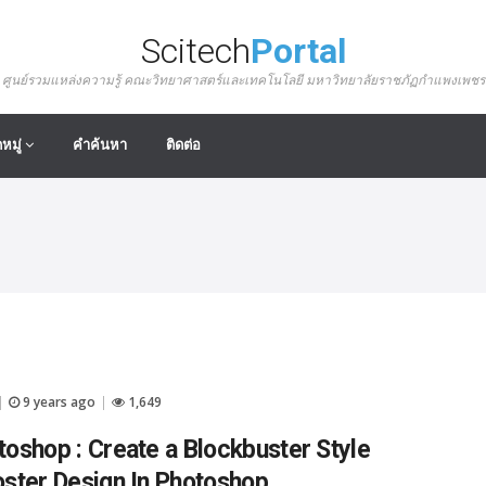
Scitech
Portal
ศูนย์รวมแหล่งความรู้ คณะวิทยาศาสตร์และเทคโนโลยี มหาวิทยาลัยราชภัฏกำแพงเพชร
หมู่
คำค้นหา
ติดต่อ
9 years ago
1,649
|
|
oshop : Create a Blockbuster Style
ster Design In Photoshop