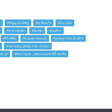
i
#ปัญญาประดิษฐ์
#ai คืออะไร
#big data
#อาจารย์อดัม
#อังกฤษ
#อเมริกา
#รีวิวที่พัก
#Galaxy Note 20
#galaxy note 20 ultra
#samsung galaxy note 20 plus
ote 20
#time lapse - อุทยานแห่งชาติถ้ำสะเกิน