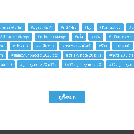
มนุษย์จริงมั๊ย?
#อยู่ร่วมกับ AI
#iT24Hrs
#by
#Panraphee
#a
#เรียนภาษาอังกฤษ
#แปลภาษาอังกฤษ
#ฝรั่ง
#อดัม
#อดัมแบรดชอว์
Zoo
#Fly Zoo
#อาลีบาบา
#ขายของออนไลน์
#รีวิว
#หุ่นยนต์
am
#galaxy unpacked 2020 bts
#galaxy note 20 plus
#note 20 ultra
โน้ต 20
#galaxy note 20 พรีวิว
#พรีวิว galaxy note 20
#รีวิว galaxy n
ดูทั้งหมด