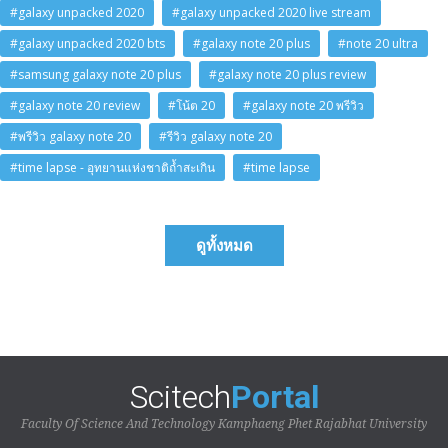
#galaxy unpacked 2020
#galaxy unpacked 2020 live stream
#galaxy unpacked 2020 bts
#galaxy note 20 plus
#note 20 ultra
#samsung galaxy note 20 plus
#galaxy note 20 plus review
#galaxy note 20 review
#โน้ต 20
#galaxy note 20 พรีวิว
#พรีวิว galaxy note 20
#รีวิว galaxy note 20
#time lapse - อุทยานแห่งชาติถ้ำสะเกิน
#time lapse
ดูทั้งหมด
Scitech
Portal
Faculty Of Science And Technology Kamphaeng Phet Rajabhat University