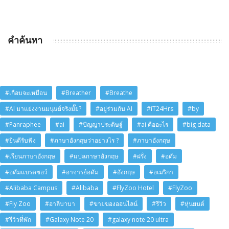
คำค้นหา
#เกือบจะเหมือน
#Breather
#Breathe
#AI มาแย่งงานมนุษย์จริงมั๊ย?
#อยู่ร่วมกับ AI
#iT24Hrs
#by
#Panraphee
#ai
#ปัญญาประดิษฐ์
#ai คืออะไร
#big data
#ยินดีรับฟัง
#ภาษาอังกฤษว่าอย่างไร ?
#ภาษาอังกฤษ
#เรียนภาษาอังกฤษ
#แปลภาษาอังกฤษ
#ฝรั่ง
#อดัม
#อดัมแบรดชอว์
#อาจารย์อดัม
#อังกฤษ
#อเมริกา
#Alibaba Campus
#Alibaba
#FlyZoo Hotel
#FlyZoo
#Fly Zoo
#อาลีบาบา
#ขายของออนไลน์
#รีวิว
#หุ่นยนต์
#รีวิวที่พัก
#Galaxy Note 20
#galaxy note 20 ultra