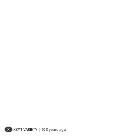
X
XZYT VARIETY
8 years ago
|