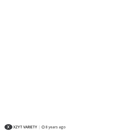
X
XZYT VARIETY
8 years ago
|