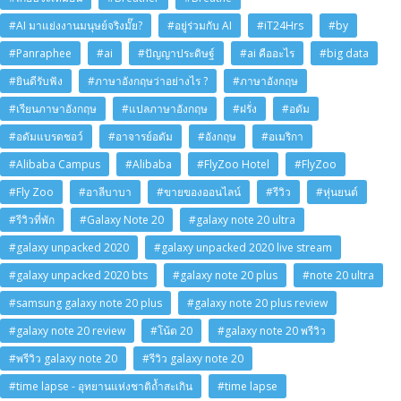
#AI มาแย่งงานมนุษย์จริงมั๊ย?
#อยู่ร่วมกับ AI
#iT24Hrs
#by
#Panraphee
#ai
#ปัญญาประดิษฐ์
#ai คืออะไร
#big data
#ยินดีรับฟัง
#ภาษาอังกฤษว่าอย่างไร ?
#ภาษาอังกฤษ
#เรียนภาษาอังกฤษ
#แปลภาษาอังกฤษ
#ฝรั่ง
#อดัม
#อดัมแบรดชอว์
#อาจารย์อดัม
#อังกฤษ
#อเมริกา
#Alibaba Campus
#Alibaba
#FlyZoo Hotel
#FlyZoo
#Fly Zoo
#อาลีบาบา
#ขายของออนไลน์
#รีวิว
#หุ่นยนต์
#รีวิวที่พัก
#Galaxy Note 20
#galaxy note 20 ultra
#galaxy unpacked 2020
#galaxy unpacked 2020 live stream
#galaxy unpacked 2020 bts
#galaxy note 20 plus
#note 20 ultra
#samsung galaxy note 20 plus
#galaxy note 20 plus review
#galaxy note 20 review
#โน้ต 20
#galaxy note 20 พรีวิว
#พรีวิว galaxy note 20
#รีวิว galaxy note 20
#time lapse - อุทยานแห่งชาติถ้ำสะเกิน
#time lapse