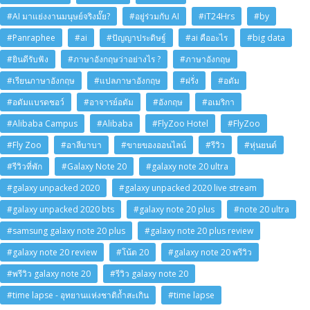
#AI มาแย่งงานมนุษย์จริงมั๊ย?
#อยู่ร่วมกับ AI
#iT24Hrs
#by
#Panraphee
#ai
#ปัญญาประดิษฐ์
#ai คืออะไร
#big data
#ยินดีรับฟัง
#ภาษาอังกฤษว่าอย่างไร ?
#ภาษาอังกฤษ
#เรียนภาษาอังกฤษ
#แปลภาษาอังกฤษ
#ฝรั่ง
#อดัม
#อดัมแบรดชอว์
#อาจารย์อดัม
#อังกฤษ
#อเมริกา
#Alibaba Campus
#Alibaba
#FlyZoo Hotel
#FlyZoo
#Fly Zoo
#อาลีบาบา
#ขายของออนไลน์
#รีวิว
#หุ่นยนต์
#รีวิวที่พัก
#Galaxy Note 20
#galaxy note 20 ultra
#galaxy unpacked 2020
#galaxy unpacked 2020 live stream
#galaxy unpacked 2020 bts
#galaxy note 20 plus
#note 20 ultra
#samsung galaxy note 20 plus
#galaxy note 20 plus review
#galaxy note 20 review
#โน้ต 20
#galaxy note 20 พรีวิว
#พรีวิว galaxy note 20
#รีวิว galaxy note 20
#time lapse - อุทยานแห่งชาติถ้ำสะเกิน
#time lapse