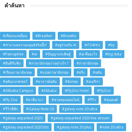
คำค้นหา
#เกือบจะเหมือน
#Breather
#Breathe
#AI มาแย่งงานมนุษย์จริงมั๊ย?
#อยู่ร่วมกับ AI
#iT24Hrs
#by
#Panraphee
#ai
#ปัญญาประดิษฐ์
#ai คืออะไร
#big data
#ยินดีรับฟัง
#ภาษาอังกฤษว่าอย่างไร ?
#ภาษาอังกฤษ
#เรียนภาษาอังกฤษ
#แปลภาษาอังกฤษ
#ฝรั่ง
#อดัม
#อดัมแบรดชอว์
#อาจารย์อดัม
#อังกฤษ
#อเมริกา
#Alibaba Campus
#Alibaba
#FlyZoo Hotel
#FlyZoo
#Fly Zoo
#อาลีบาบา
#ขายของออนไลน์
#รีวิว
#หุ่นยนต์
#รีวิวที่พัก
#Galaxy Note 20
#galaxy note 20 ultra
#galaxy unpacked 2020
#galaxy unpacked 2020 live stream
#galaxy unpacked 2020 bts
#galaxy note 20 plus
#note 20 ultra