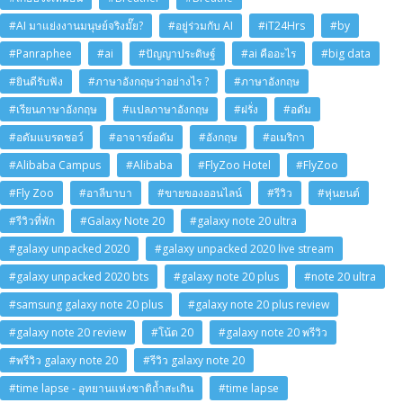
#AI มาแย่งงานมนุษย์จริงมั๊ย?
#อยู่ร่วมกับ AI
#iT24Hrs
#by
#Panraphee
#ai
#ปัญญาประดิษฐ์
#ai คืออะไร
#big data
#ยินดีรับฟัง
#ภาษาอังกฤษว่าอย่างไร ?
#ภาษาอังกฤษ
#เรียนภาษาอังกฤษ
#แปลภาษาอังกฤษ
#ฝรั่ง
#อดัม
#อดัมแบรดชอว์
#อาจารย์อดัม
#อังกฤษ
#อเมริกา
#Alibaba Campus
#Alibaba
#FlyZoo Hotel
#FlyZoo
#Fly Zoo
#อาลีบาบา
#ขายของออนไลน์
#รีวิว
#หุ่นยนต์
#รีวิวที่พัก
#Galaxy Note 20
#galaxy note 20 ultra
#galaxy unpacked 2020
#galaxy unpacked 2020 live stream
#galaxy unpacked 2020 bts
#galaxy note 20 plus
#note 20 ultra
#samsung galaxy note 20 plus
#galaxy note 20 plus review
#galaxy note 20 review
#โน้ต 20
#galaxy note 20 พรีวิว
#พรีวิว galaxy note 20
#รีวิว galaxy note 20
#time lapse - อุทยานแห่งชาติถ้ำสะเกิน
#time lapse