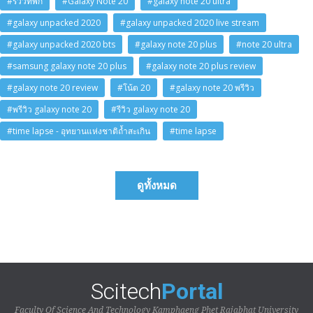
#รีวิวที่พัก
#Galaxy Note 20
#galaxy note 20 ultra
#galaxy unpacked 2020
#galaxy unpacked 2020 live stream
#galaxy unpacked 2020 bts
#galaxy note 20 plus
#note 20 ultra
#samsung galaxy note 20 plus
#galaxy note 20 plus review
#galaxy note 20 review
#โน้ต 20
#galaxy note 20 พรีวิว
#พรีวิว galaxy note 20
#รีวิว galaxy note 20
#time lapse - อุทยานแห่งชาติถ้ำสะเกิน
#time lapse
ดูทั้งหมด
Scitech
Portal
Faculty Of Science And Technology Kamphaeng Phet Rajabhat University