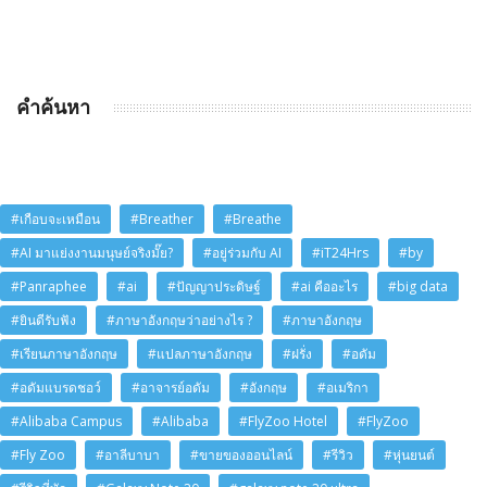
คำค้นหา
#เกือบจะเหมือน
#Breather
#Breathe
#AI มาแย่งงานมนุษย์จริงมั๊ย?
#อยู่ร่วมกับ AI
#iT24Hrs
#by
#Panraphee
#ai
#ปัญญาประดิษฐ์
#ai คืออะไร
#big data
#ยินดีรับฟัง
#ภาษาอังกฤษว่าอย่างไร ?
#ภาษาอังกฤษ
#เรียนภาษาอังกฤษ
#แปลภาษาอังกฤษ
#ฝรั่ง
#อดัม
#อดัมแบรดชอว์
#อาจารย์อดัม
#อังกฤษ
#อเมริกา
#Alibaba Campus
#Alibaba
#FlyZoo Hotel
#FlyZoo
#Fly Zoo
#อาลีบาบา
#ขายของออนไลน์
#รีวิว
#หุ่นยนต์