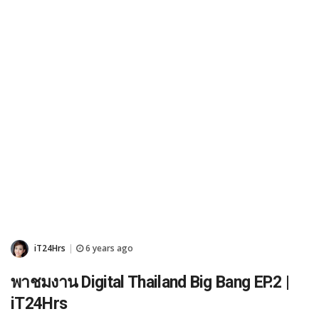
iT24Hrs
6 years ago
|
พาชมงาน Digital Thailand Big Bang EP.2 |
iT24Hrs