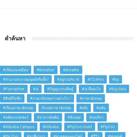
คำค้นหา
#เกือบจะเหมือน
#Breather
#Breathe
#AI มาแย่งงานมนุษย์จริงมั๊ย?
#อยู่ร่วมกับ AI
#iT24Hrs
#by
#Panraphee
#ai
#ปัญญาประดิษฐ์
#ai คืออะไร
#big data
#ยินดีรับฟัง
#ภาษาอังกฤษว่าอย่างไร ?
#ภาษาอังกฤษ
#เรียนภาษาอังกฤษ
#แปลภาษาอังกฤษ
#ฝรั่ง
#อดัม
#อดัมแบรดชอว์
#อาจารย์อดัม
#อังกฤษ
#อเมริกา
#Alibaba Campus
#Alibaba
#FlyZoo Hotel
#FlyZoo
#Fly Zoo
#อาลีบาบา
#ขายของออนไลน์
#รีวิว
#หุ่นยนต์