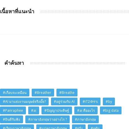
เนื้อหาที่แนะนำ
คำค้นหา
#เกือบจะเหมือน
#Breather
#Breathe
#AI มาแย่งงานมนุษย์จริงมั๊ย?
#อยู่ร่วมกับ AI
#iT24Hrs
#by
#Panraphee
#ai
#ปัญญาประดิษฐ์
#ai คืออะไร
#big data
#ยินดีรับฟัง
#ภาษาอังกฤษว่าอย่างไร ?
#ภาษาอังกฤษ
#เรียนภาษาอังกฤษ
#แปลภาษาอังกฤษ
#ฝรั่ง
#อดัม