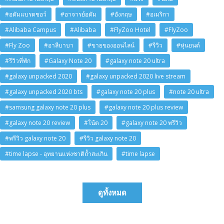
#อดัมแบรดชอว์
#อาจารย์อดัม
#อังกฤษ
#อเมริกา
#Alibaba Campus
#Alibaba
#FlyZoo Hotel
#FlyZoo
#Fly Zoo
#อาลีบาบา
#ขายของออนไลน์
#รีวิว
#หุ่นยนต์
#รีวิวที่พัก
#Galaxy Note 20
#galaxy note 20 ultra
#galaxy unpacked 2020
#galaxy unpacked 2020 live stream
#galaxy unpacked 2020 bts
#galaxy note 20 plus
#note 20 ultra
#samsung galaxy note 20 plus
#galaxy note 20 plus review
#galaxy note 20 review
#โน้ต 20
#galaxy note 20 พรีวิว
#พรีวิว galaxy note 20
#รีวิว galaxy note 20
#time lapse - อุทยานแห่งชาติถ้ำสะเกิน
#time lapse
ดูทั้งหมด