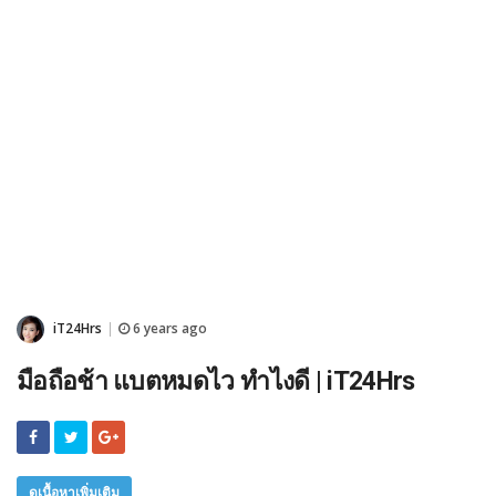
iT24Hrs
6 years ago
|
มือถือช้า แบตหมดไว ทําไงดี | iT24Hrs
ดูเนื้อหาเพิ่มเติม