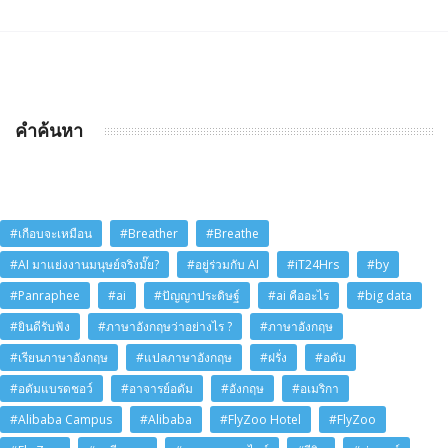
คำค้นหา
#เกือบจะเหมือน
#Breather
#Breathe
#AI มาแย่งงานมนุษย์จริงมั๊ย?
#อยู่ร่วมกับ AI
#iT24Hrs
#by
#Panraphee
#ai
#ปัญญาประดิษฐ์
#ai คืออะไร
#big data
#ยินดีรับฟัง
#ภาษาอังกฤษว่าอย่างไร ?
#ภาษาอังกฤษ
#เรียนภาษาอังกฤษ
#แปลภาษาอังกฤษ
#ฝรั่ง
#อดัม
#อดัมแบรดชอว์
#อาจารย์อดัม
#อังกฤษ
#อเมริกา
#Alibaba Campus
#Alibaba
#FlyZoo Hotel
#FlyZoo