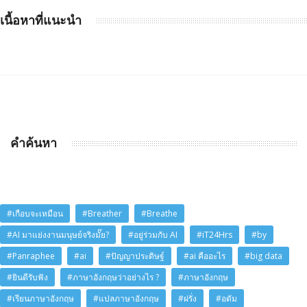
เนื้อหาที่แนะนำ
คำค้นหา
#เกือบจะเหมือน
#Breather
#Breathe
#AI มาแย่งงานมนุษย์จริงมั๊ย?
#อยู่ร่วมกับ AI
#iT24Hrs
#by
#Panraphee
#ai
#ปัญญาประดิษฐ์
#ai คืออะไร
#big data
#ยินดีรับฟัง
#ภาษาอังกฤษว่าอย่างไร ?
#ภาษาอังกฤษ
#เรียนภาษาอังกฤษ
#แปลภาษาอังกฤษ
#ฝรั่ง
#อดัม