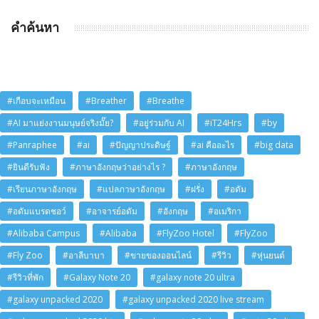
คำค้นหา
#เกือบจะเหมือน
#Breather
#Breathe
#AI มาแย่งงานมนุษย์จริงมั๊ย?
#อยู่ร่วมกับ AI
#iT24Hrs
#by
#Panraphee
#ai
#ปัญญาประดิษฐ์
#ai คืออะไร
#big data
#ยินดีรับฟัง
#ภาษาอังกฤษว่าอย่างไร ?
#ภาษาอังกฤษ
#เรียนภาษาอังกฤษ
#แปลภาษาอังกฤษ
#ฝรั่ง
#อดัม
#อดัมแบรดชอว์
#อาจารย์อดัม
#อังกฤษ
#อเมริกา
#Alibaba Campus
#Alibaba
#FlyZoo Hotel
#FlyZoo
#Fly Zoo
#อาลีบาบา
#ขายของออนไลน์
#รีวิว
#หุ่นยนต์
#รีวิวที่พัก
#Galaxy Note 20
#galaxy note 20 ultra
#galaxy unpacked 2020
#galaxy unpacked 2020 live stream