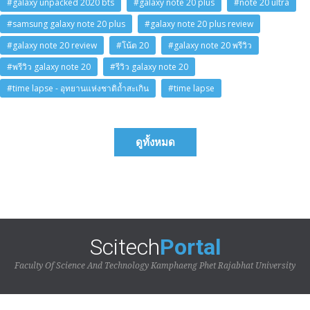
#galaxy unpacked 2020 bts
#galaxy note 20 plus
#note 20 ultra
#samsung galaxy note 20 plus
#galaxy note 20 plus review
#galaxy note 20 review
#โน้ต 20
#galaxy note 20 พรีวิว
#พรีวิว galaxy note 20
#รีวิว galaxy note 20
#time lapse - อุทยานแห่งชาติถ้ำสะเกิน
#time lapse
ดูทั้งหมด
Scitech
Portal
Faculty Of Science And Technology Kamphaeng Phet Rajabhat University