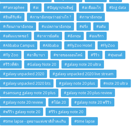
#Panraphee
#ai
#ปัญญาประดิษฐ์
#ai คืออะไร
#big data
#ยินดีรับฟัง
#ภาษาอังกฤษว่าอย่างไร ?
#ภาษาอังกฤษ
#เรียนภาษาอังกฤษ
#แปลภาษาอังกฤษ
#ฝรั่ง
#อดัม
#อดัมแบรดชอว์
#อาจารย์อดัม
#อังกฤษ
#อเมริกา
#Alibaba Campus
#Alibaba
#FlyZoo Hotel
#FlyZoo
#Fly Zoo
#อาลีบาบา
#ขายของออนไลน์
#รีวิว
#หุ่นยนต์
#รีวิวที่พัก
#Galaxy Note 20
#galaxy note 20 ultra
#galaxy unpacked 2020
#galaxy unpacked 2020 live stream
#galaxy unpacked 2020 bts
#galaxy note 20 plus
#note 20 ultra
#samsung galaxy note 20 plus
#galaxy note 20 plus review
#galaxy note 20 review
#โน้ต 20
#galaxy note 20 พรีวิว
#พรีวิว galaxy note 20
#รีวิว galaxy note 20
#time lapse - อุทยานแห่งชาติถ้ำสะเกิน
#time lapse