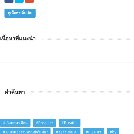
ดูเนื้อหาเพิ่มเติม
เนื้อหาที่แนะนำ
คำค้นหา
#เกือบจะเหมือน
#Breather
#Breathe
#AI มาแย่งงานมนุษย์จริงมั๊ย?
#อยู่ร่วมกับ AI
#iT24Hrs
#by