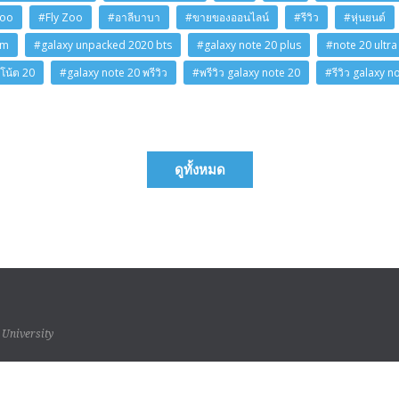
Zoo
#Fly Zoo
#อาลีบาบา
#ขายของออนไลน์
#รีวิว
#หุ่นยนต์
am
#galaxy unpacked 2020 bts
#galaxy note 20 plus
#note 20 ultra
โน้ต 20
#galaxy note 20 พรีวิว
#พรีวิว galaxy note 20
#รีวิว galaxy n
ดูทั้งหมด
 University