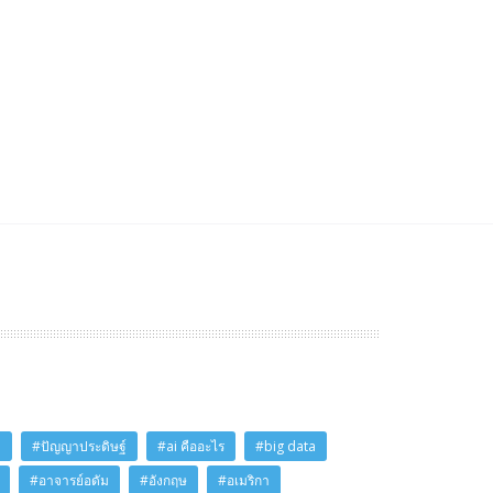
i
#ปัญญาประดิษฐ์
#ai คืออะไร
#big data
#อาจารย์อดัม
#อังกฤษ
#อเมริกา