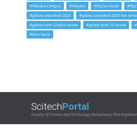
#Alibaba Campus
#Alibaba
#FlyZoo Hotel
#Fly
#galaxy unpacked 2020
#galaxy unpacked 2020 live stre
#galaxy note 20 plus review
#galaxy note 20 review
#
#time lapse
Scitech
Portal
Faculty Of Science And Technology Kamphaeng Phet Rajabhat