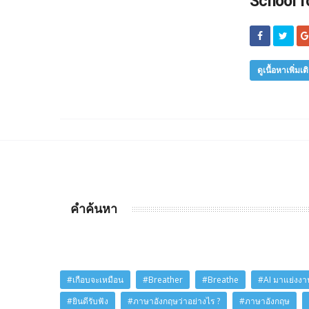
School f
ดูเนื้อหาเพิ่มเต
คำค้นหา
#เกือบจะเหมือน
#Breather
#Breathe
#AI มาแย่งงาน
#ยินดีรับฟัง
#ภาษาอังกฤษว่าอย่างไร ?
#ภาษาอังกฤษ