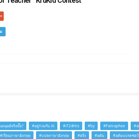
or Teacher “KruKid Contest"
ิม
มนุษย์จริงมั๊ย?
#อยู่ร่วมกับ AI
#iT24Hrs
#by
#Panraphee
#a
#เรียนภาษาอังกฤษ
#แปลภาษาอังกฤษ
#ฝรั่ง
#อดัม
#อดัมแบรดชอว์