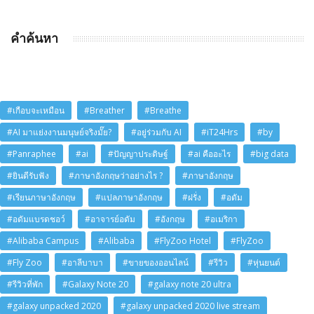
คำค้นหา
#เกือบจะเหมือน
#Breather
#Breathe
#AI มาแย่งงานมนุษย์จริงมั๊ย?
#อยู่ร่วมกับ AI
#iT24Hrs
#by
#Panraphee
#ai
#ปัญญาประดิษฐ์
#ai คืออะไร
#big data
#ยินดีรับฟัง
#ภาษาอังกฤษว่าอย่างไร ?
#ภาษาอังกฤษ
#เรียนภาษาอังกฤษ
#แปลภาษาอังกฤษ
#ฝรั่ง
#อดัม
#อดัมแบรดชอว์
#อาจารย์อดัม
#อังกฤษ
#อเมริกา
#Alibaba Campus
#Alibaba
#FlyZoo Hotel
#FlyZoo
#Fly Zoo
#อาลีบาบา
#ขายของออนไลน์
#รีวิว
#หุ่นยนต์
#รีวิวที่พัก
#Galaxy Note 20
#galaxy note 20 ultra
#galaxy unpacked 2020
#galaxy unpacked 2020 live stream