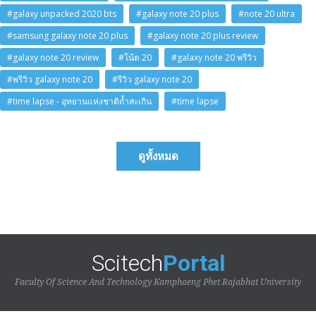
#galaxy unpacked 2020 bts
#galaxy note 20 plus
#note 20 ultra
#samsung galaxy note 20 plus
#galaxy note 20 plus review
#galaxy note 20 review
#โน้ต 20
#galaxy note 20 พรีวิว
#พรีวิว galaxy note 20
#รีวิว galaxy note 20
#time lapse - อุทยานแห่งชาติถ้ำสะเกิน
#time lapse
ดูทั้งหมด
Scitech
Portal
Faculty Of Science And Technology Kamphaeng Phet Rajabhat University