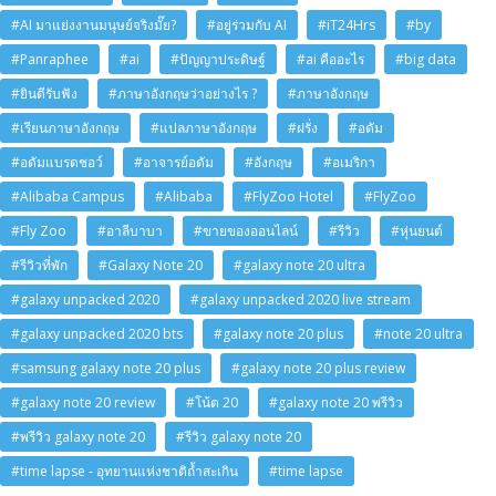
#AI มาแย่งงานมนุษย์จริงมั๊ย?
#อยู่ร่วมกับ AI
#iT24Hrs
#by
#Panraphee
#ai
#ปัญญาประดิษฐ์
#ai คืออะไร
#big data
#ยินดีรับฟัง
#ภาษาอังกฤษว่าอย่างไร ?
#ภาษาอังกฤษ
#เรียนภาษาอังกฤษ
#แปลภาษาอังกฤษ
#ฝรั่ง
#อดัม
#อดัมแบรดชอว์
#อาจารย์อดัม
#อังกฤษ
#อเมริกา
#Alibaba Campus
#Alibaba
#FlyZoo Hotel
#FlyZoo
#Fly Zoo
#อาลีบาบา
#ขายของออนไลน์
#รีวิว
#หุ่นยนต์
#รีวิวที่พัก
#Galaxy Note 20
#galaxy note 20 ultra
#galaxy unpacked 2020
#galaxy unpacked 2020 live stream
#galaxy unpacked 2020 bts
#galaxy note 20 plus
#note 20 ultra
#samsung galaxy note 20 plus
#galaxy note 20 plus review
#galaxy note 20 review
#โน้ต 20
#galaxy note 20 พรีวิว
#พรีวิว galaxy note 20
#รีวิว galaxy note 20
#time lapse - อุทยานแห่งชาติถ้ำสะเกิน
#time lapse