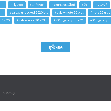
Zoo
#Fly Zoo
#อาลีบาบา
#ขายของออนไลน์
#รีวิว
#หุ่นยนต์
am
#galaxy unpacked 2020 bts
#galaxy note 20 plus
#note 20 ultra
โน้ต 20
#galaxy note 20 พรีวิว
#พรีวิว galaxy note 20
#รีวิว galaxy n
ดูทั้งหมด
 University