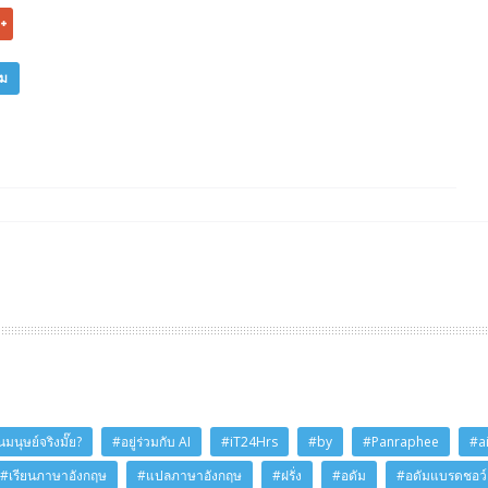
ิม
มนุษย์จริงมั๊ย?
#อยู่ร่วมกับ AI
#iT24Hrs
#by
#Panraphee
#a
#เรียนภาษาอังกฤษ
#แปลภาษาอังกฤษ
#ฝรั่ง
#อดัม
#อดัมแบรดชอว์