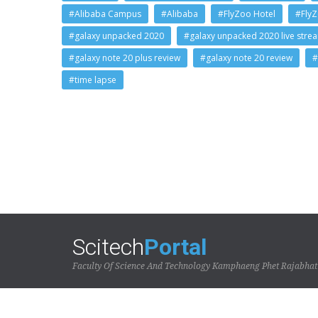
#Alibaba Campus
#Alibaba
#FlyZoo Hotel
#Fly
#galaxy unpacked 2020
#galaxy unpacked 2020 live stre
#galaxy note 20 plus review
#galaxy note 20 review
#
#time lapse
Scitech
Portal
Faculty Of Science And Technology Kamphaeng Phet Rajabhat