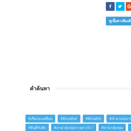
ดูเนื้อหาเพิ่มเต
คำค้นหา
#เกือบจะเหมือน
#Breather
#Breathe
#AI มาแย่งงาน
#ยินดีรับฟัง
#ภาษาอังกฤษว่าอย่างไร ?
#ภาษาอังกฤษ