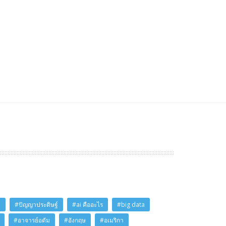
i
#ปัญญาประดิษฐ์
#ai คืออะไร
#big data
#อาจารย์อดัม
#อังกฤษ
#อเมริกา