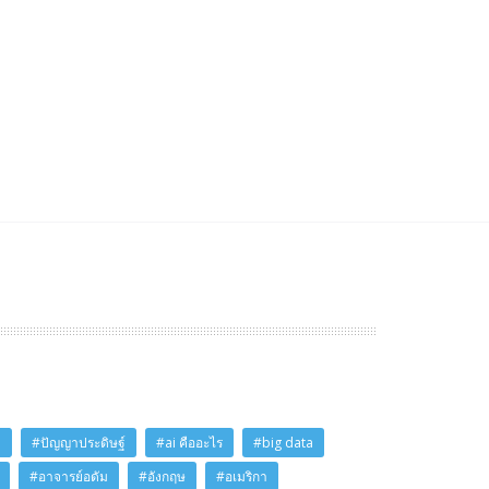
i
#ปัญญาประดิษฐ์
#ai คืออะไร
#big data
#อาจารย์อดัม
#อังกฤษ
#อเมริกา