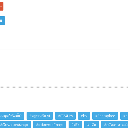
ิม
มนุษย์จริงมั๊ย?
#อยู่ร่วมกับ AI
#iT24Hrs
#by
#Panraphee
#a
#เรียนภาษาอังกฤษ
#แปลภาษาอังกฤษ
#ฝรั่ง
#อดัม
#อดัมแบรดชอว์