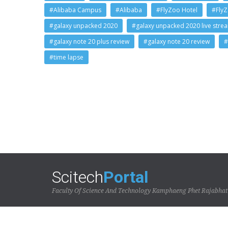
#Alibaba Campus
#Alibaba
#FlyZoo Hotel
#Fly
#galaxy unpacked 2020
#galaxy unpacked 2020 live stre
#galaxy note 20 plus review
#galaxy note 20 review
#
#time lapse
Scitech
Portal
Faculty Of Science And Technology Kamphaeng Phet Rajabhat