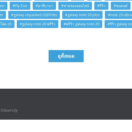
Zoo
#Fly Zoo
#อาลีบาบา
#ขายของออนไลน์
#รีวิว
#หุ่นยนต์
am
#galaxy unpacked 2020 bts
#galaxy note 20 plus
#note 20 ultra
โน้ต 20
#galaxy note 20 พรีวิว
#พรีวิว galaxy note 20
#รีวิว galaxy n
ดูทั้งหมด
 University