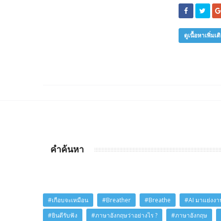
ดูเนื้อหาเพิ่มเต
คำค้นหา
#เกือบจะเหมือน
#Breather
#Breathe
#AI มาแย่งงาน
#ยินดีรับฟัง
#ภาษาอังกฤษว่าอย่างไร ?
#ภาษาอังกฤษ