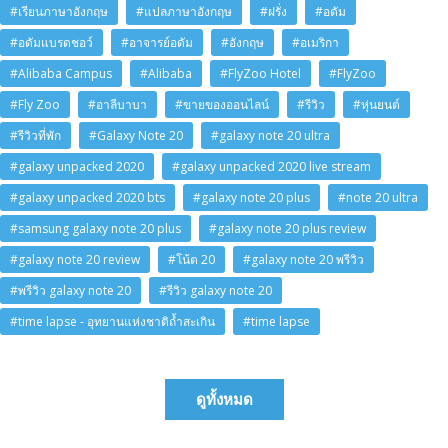
#เรียนภาษาอังกฤษ
#แปลภาษาอังกฤษ
#ฝรั่ง
#อดัม
#อดัมแบรดชอว์
#อาจารย์อดัม
#อังกฤษ
#อเมริกา
#Alibaba Campus
#Alibaba
#FlyZoo Hotel
#FlyZoo
#Fly Zoo
#อาลีบาบา
#ขายของออนไลน์
#รีวิว
#หุ่นยนต์
#รีวิวที่พัก
#Galaxy Note 20
#galaxy note 20 ultra
#galaxy unpacked 2020
#galaxy unpacked 2020 live stream
#galaxy unpacked 2020 bts
#galaxy note 20 plus
#note 20 ultra
#samsung galaxy note 20 plus
#galaxy note 20 plus review
#galaxy note 20 review
#โน้ต 20
#galaxy note 20 พรีวิว
#พรีวิว galaxy note 20
#รีวิว galaxy note 20
#time lapse - อุทยานแห่งชาติถ้ำสะเกิน
#time lapse
ดูทั้งหมด