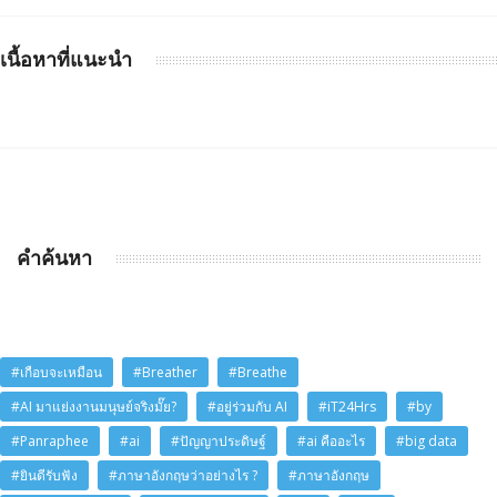
เนื้อหาที่แนะนำ
คำค้นหา
#เกือบจะเหมือน
#Breather
#Breathe
#AI มาแย่งงานมนุษย์จริงมั๊ย?
#อยู่ร่วมกับ AI
#iT24Hrs
#by
#Panraphee
#ai
#ปัญญาประดิษฐ์
#ai คืออะไร
#big data
#ยินดีรับฟัง
#ภาษาอังกฤษว่าอย่างไร ?
#ภาษาอังกฤษ