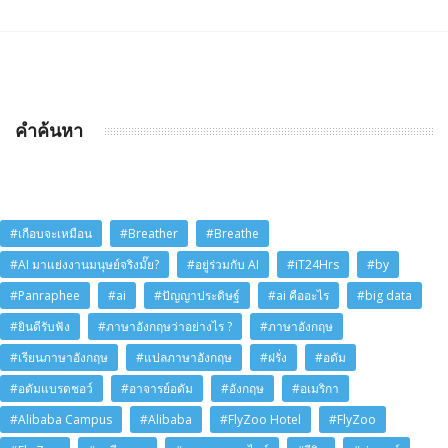
คำค้นหา
#เกือบจะเหมือน
#Breather
#Breathe
#AI มาแย่งงานมนุษย์จริงมั๊ย?
#อยู่ร่วมกับ AI
#iT24Hrs
#by
#Panraphee
#ai
#ปัญญาประดิษฐ์
#ai คืออะไร
#big data
#ยินดีรับฟัง
#ภาษาอังกฤษว่าอย่างไร ?
#ภาษาอังกฤษ
#เรียนภาษาอังกฤษ
#แปลภาษาอังกฤษ
#ฝรั่ง
#อดัม
#อดัมแบรดชอว์
#อาจารย์อดัม
#อังกฤษ
#อเมริกา
#Alibaba Campus
#Alibaba
#FlyZoo Hotel
#FlyZoo