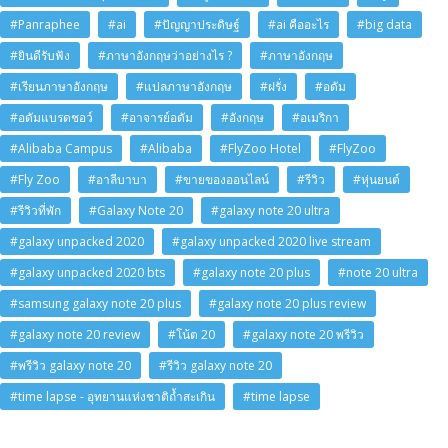
#Panraphee
#ai
#ปัญญาประดิษฐ์
#ai คืออะไร
#big data
#ยินดีรับฟัง
#ภาษาอังกฤษว่าอย่างไร ?
#ภาษาอังกฤษ
#เรียนภาษาอังกฤษ
#แปลภาษาอังกฤษ
#ฝรั่ง
#อดัม
#อดัมแบรดชอว์
#อาจารย์อดัม
#อังกฤษ
#อเมริกา
#Alibaba Campus
#Alibaba
#FlyZoo Hotel
#FlyZoo
#Fly Zoo
#อาลีบาบา
#ขายของออนไลน์
#รีวิว
#หุ่นยนต์
#รีวิวที่พัก
#Galaxy Note 20
#galaxy note 20 ultra
#galaxy unpacked 2020
#galaxy unpacked 2020 live stream
#galaxy unpacked 2020 bts
#galaxy note 20 plus
#note 20 ultra
#samsung galaxy note 20 plus
#galaxy note 20 plus review
#galaxy note 20 review
#โน้ต 20
#galaxy note 20 พรีวิว
#พรีวิว galaxy note 20
#รีวิว galaxy note 20
#time lapse - อุทยานแห่งชาติถ้ำสะเกิน
#time lapse