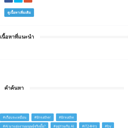
ดูเนื้อหาเพิ่มเติม
เนื้อหาที่แนะนำ
คำค้นหา
#เกือบจะเหมือน
#Breather
#Breathe
#AI มาแย่งงานมนุษย์จริงมั๊ย?
#อยู่ร่วมกับ AI
#iT24Hrs
#by