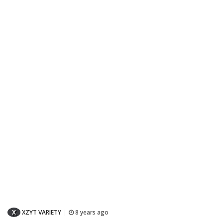
X
XZYT VARIETY
8 years ago
|