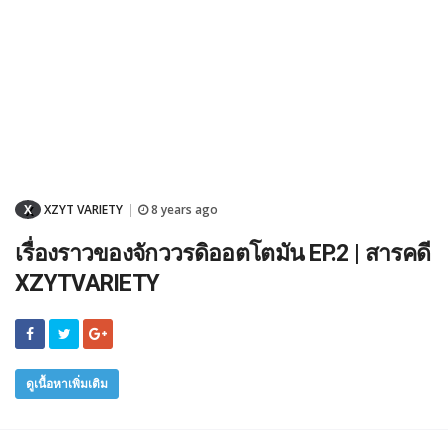
X
XZYT VARIETY
8 years ago
|
เรื่องราวของจักววรดิออตโตมัน EP.2 | สารคดี
XZYTVARIETY
ดูเนื้อหาเพิ่มเติม