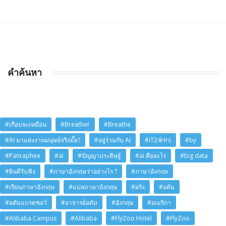
คำค้นหา
#เกือบจะเหมือน
#Breather
#Breathe
#AI มาแย่งงานมนุษย์จริงมั๊ย?
#อยู่ร่วมกับ AI
#iT24Hrs
#by
#Panraphee
#ai
#ปัญญาประดิษฐ์
#ai คืออะไร
#big data
#ยินดีรับฟัง
#ภาษาอังกฤษว่าอย่างไร ?
#ภาษาอังกฤษ
#เรียนภาษาอังกฤษ
#แปลภาษาอังกฤษ
#ฝรั่ง
#อดัม
#อดัมแบรดชอว์
#อาจารย์อดัม
#อังกฤษ
#อเมริกา
#Alibaba Campus
#Alibaba
#FlyZoo Hotel
#FlyZoo