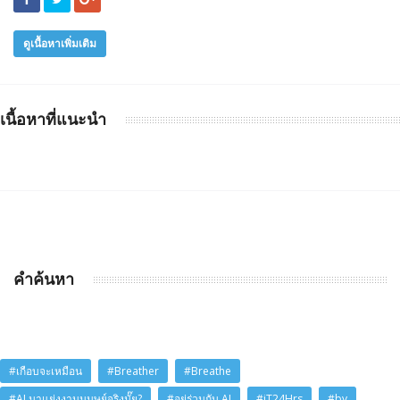
ดูเนื้อหาเพิ่มเติม
เนื้อหาที่แนะนำ
คำค้นหา
#เกือบจะเหมือน
#Breather
#Breathe
#AI มาแย่งงานมนุษย์จริงมั๊ย?
#อยู่ร่วมกับ AI
#iT24Hrs
#by