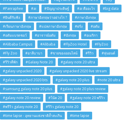
#Panraphee
#ai
#ปัญญาประดิษฐ์
#ai คืออะไร
#big data
#ยินดีรับฟัง
#ภาษาอังกฤษว่าอย่างไร ?
#ภาษาอังกฤษ
#เรียนภาษาอังกฤษ
#แปลภาษาอังกฤษ
#ฝรั่ง
#อดัม
#อดัมแบรดชอว์
#อาจารย์อดัม
#อังกฤษ
#อเมริกา
#Alibaba Campus
#Alibaba
#FlyZoo Hotel
#FlyZoo
#Fly Zoo
#อาลีบาบา
#ขายของออนไลน์
#รีวิว
#หุ่นยนต์
#รีวิวที่พัก
#Galaxy Note 20
#galaxy note 20 ultra
#galaxy unpacked 2020
#galaxy unpacked 2020 live stream
#galaxy unpacked 2020 bts
#galaxy note 20 plus
#note 20 ultra
#samsung galaxy note 20 plus
#galaxy note 20 plus review
#galaxy note 20 review
#โน้ต 20
#galaxy note 20 พรีวิว
#พรีวิว galaxy note 20
#รีวิว galaxy note 20
#time lapse - อุทยานแห่งชาติถ้ำสะเกิน
#time lapse