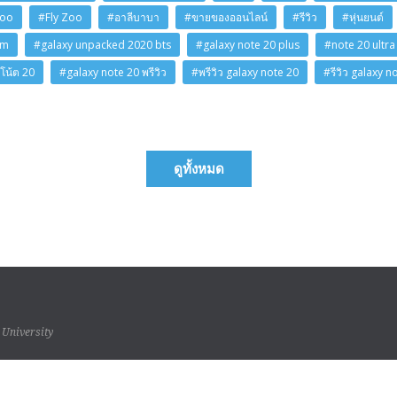
Zoo
#Fly Zoo
#อาลีบาบา
#ขายของออนไลน์
#รีวิว
#หุ่นยนต์
am
#galaxy unpacked 2020 bts
#galaxy note 20 plus
#note 20 ultra
โน้ต 20
#galaxy note 20 พรีวิว
#พรีวิว galaxy note 20
#รีวิว galaxy n
ดูทั้งหมด
 University