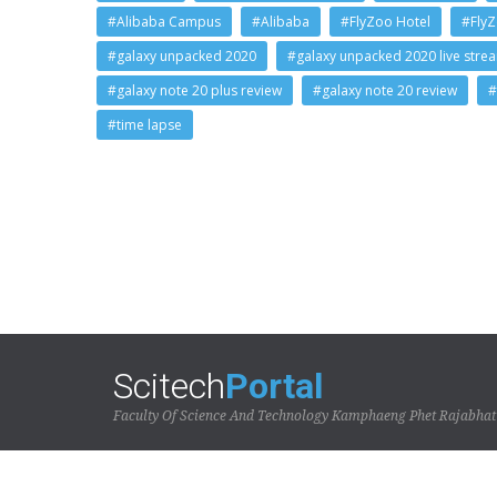
#Alibaba Campus
#Alibaba
#FlyZoo Hotel
#Fly
#galaxy unpacked 2020
#galaxy unpacked 2020 live stre
#galaxy note 20 plus review
#galaxy note 20 review
#
#time lapse
Scitech
Portal
Faculty Of Science And Technology Kamphaeng Phet Rajabhat