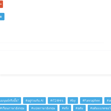
ิม
มนุษย์จริงมั๊ย?
#อยู่ร่วมกับ AI
#iT24Hrs
#by
#Panraphee
#a
#เรียนภาษาอังกฤษ
#แปลภาษาอังกฤษ
#ฝรั่ง
#อดัม
#อดัมแบรดชอว์