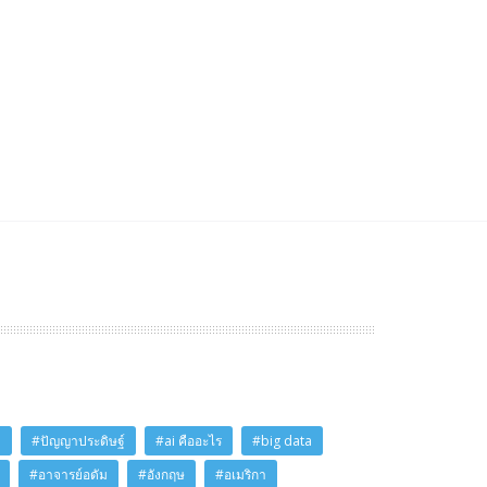
i
#ปัญญาประดิษฐ์
#ai คืออะไร
#big data
#อาจารย์อดัม
#อังกฤษ
#อเมริกา