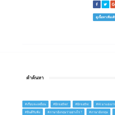
ดูเนื้อหาเพิ่มเต
คำค้นหา
#เกือบจะเหมือน
#Breather
#Breathe
#AI มาแย่งงาน
#ยินดีรับฟัง
#ภาษาอังกฤษว่าอย่างไร ?
#ภาษาอังกฤษ