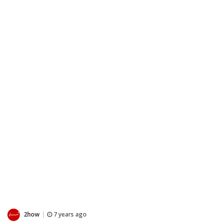
2how
7 years ago
|