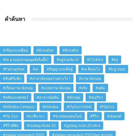
คำค้นหา
#เกือบจะเหมือน
#Breather
#Breathe
#AI มาแย่งงานมนุษย์จริงมั๊ย?
#อยู่ร่วมกับ AI
#iT24Hrs
#by
#Panraphee
#ai
#ปัญญาประดิษฐ์
#ai คืออะไร
#big data
#ยินดีรับฟัง
#ภาษาอังกฤษว่าอย่างไร ?
#ภาษาอังกฤษ
#เรียนภาษาอังกฤษ
#แปลภาษาอังกฤษ
#ฝรั่ง
#อดัม
#อดัมแบรดชอว์
#อาจารย์อดัม
#อังกฤษ
#อเมริกา
#Alibaba Campus
#Alibaba
#FlyZoo Hotel
#FlyZoo
#Fly Zoo
#อาลีบาบา
#ขายของออนไลน์
#รีวิว
#หุ่นยนต์
#รีวิวที่พัก
#Galaxy Note 20
#galaxy note 20 ultra
#galaxy unpacked 2020
#galaxy unpacked 2020 live stream