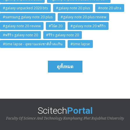
#galaxy unpacked 2020 bts
#galaxy note 20 plus
#note 20 ultra
#samsung galaxy note 20 plus
#galaxy note 20 plus review
#galaxy note 20 review
#โน้ต 20
#galaxy note 20 พรีวิว
#พรีวิว galaxy note 20
#รีวิว galaxy note 20
#time lapse - อุทยานแห่งชาติถ้ำสะเกิน
#time lapse
ดูทั้งหมด
Scitech
Portal
Faculty Of Science And Technology Kamphaeng Phet Rajabhat University