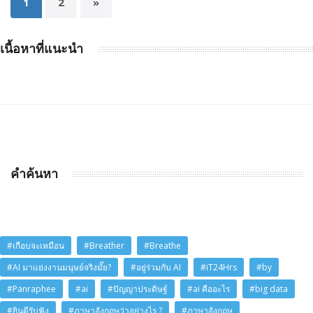
1
2
»
เนื้อหาที่แนะนำ
คำค้นหา
#เกือบจะเหมือน
#Breather
#Breathe
#AI มาแย่งงานมนุษย์จริงมั๊ย?
#อยู่ร่วมกับ AI
#iT24Hrs
#by
#Panraphee
#ai
#ปัญญาประดิษฐ์
#ai คืออะไร
#big data
#ยินดีรับฟัง
#ภาษาอังกฤษว่าอย่างไร ?
#ภาษาอังกฤษ