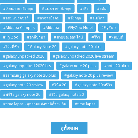
#เรียนภาษาอังกฤษ
#แปลภาษาอังกฤษ
#ฝรั่ง
#อดัม
#อดัมแบรดชอว์
#อาจารย์อดัม
#อังกฤษ
#อเมริกา
#Alibaba Campus
#Alibaba
#FlyZoo Hotel
#FlyZoo
#Fly Zoo
#อาลีบาบา
#ขายของออนไลน์
#รีวิว
#หุ่นยนต์
#รีวิวที่พัก
#Galaxy Note 20
#galaxy note 20 ultra
#galaxy unpacked 2020
#galaxy unpacked 2020 live stream
#galaxy unpacked 2020 bts
#galaxy note 20 plus
#note 20 ultra
#samsung galaxy note 20 plus
#galaxy note 20 plus review
#galaxy note 20 review
#โน้ต 20
#galaxy note 20 พรีวิว
#พรีวิว galaxy note 20
#รีวิว galaxy note 20
#time lapse - อุทยานแห่งชาติถ้ำสะเกิน
#time lapse
ดูทั้งหมด