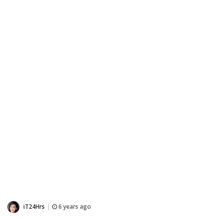
iT24Hrs
6 years ago
|