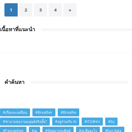
1
2
3
4
»
เนื้อหาที่แนะนำ
คำค้นหา
#เกือบจะเหมือน
#Breather
#Breathe
#AI มาแย่งงานมนุษย์จริงมั๊ย?
#อยู่ร่วมกับ AI
#iT24Hrs
#by
#Panraphee
#ai
#ปัญญาประดิษฐ์
#ai คืออะไร
#big data