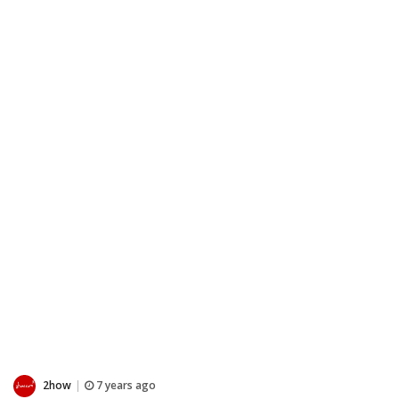
2how
7 years ago
|