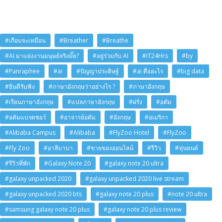
#เกือบจะเหมือน
#Breather
#Breathe
#AI มาแย่งงานมนุษย์จริงมั๊ย?
#อยู่ร่วมกับ AI
#iT24Hrs
#by
#Panraphee
#ai
#ปัญญาประดิษฐ์
#ai คืออะไร
#big data
#ยินดีรับฟัง
#ภาษาอังกฤษว่าอย่างไร ?
#ภาษาอังกฤษ
#เรียนภาษาอังกฤษ
#แปลภาษาอังกฤษ
#ฝรั่ง
#อดัม
#อดัมแบรดชอว์
#อาจารย์อดัม
#อังกฤษ
#อเมริกา
#Alibaba Campus
#Alibaba
#FlyZoo Hotel
#FlyZoo
#Fly Zoo
#อาลีบาบา
#ขายของออนไลน์
#รีวิว
#หุ่นยนต์
#รีวิวที่พัก
#Galaxy Note 20
#galaxy note 20 ultra
#galaxy unpacked 2020
#galaxy unpacked 2020 live stream
#galaxy unpacked 2020 bts
#galaxy note 20 plus
#note 20 ultra
#samsung galaxy note 20 plus
#galaxy note 20 plus review